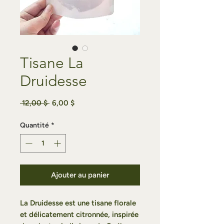
Tisane La
Druidesse
Prix
Prix
 12,00 $ 
6,00 $
original
promotionnel
Quantité
*
Ajouter au panier
La Druidesse
est une tisane florale
et délicatement citronnée, inspirée