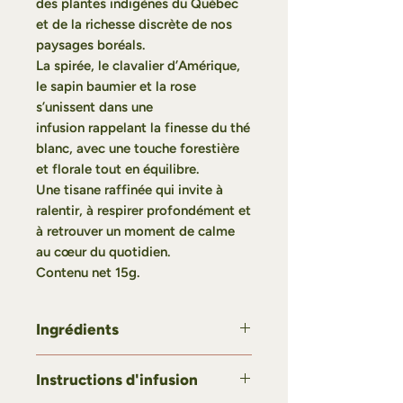
des plantes indigènes du Québec
et de la richesse discrète de nos
paysages boréals.
La spirée, le clavalier d’Amérique,
le sapin baumier et la rose
s’unissent dans une
infusion rappelant la finesse du thé
blanc, avec une touche forestière
et florale tout en équilibre.
Une tisane raffinée qui invite à
ralentir, à respirer profondément et
à retrouver un moment de calme
au cœur du quotidien.
Contenu net 15g.
Ingrédients
Spirée, clavalier d'amérique, sapin
Instructions d'infusion
baumier, rose