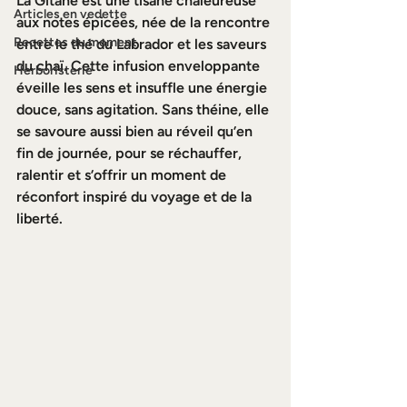
La Gitane est une tisane chaleureuse 
Articles en vedette
aux notes épicées, née de la rencontre 
Recettes du moment
entre le thé du Labrador et les saveurs 
du chaï. Cette infusion enveloppante 
Herboristerie
éveille les sens et insuffle une énergie 
douce, sans agitation. Sans théine, elle 
se savoure aussi bien au réveil qu’en 
fin de journée, pour se réchauffer, 
ralentir et s’offrir un moment de 
réconfort inspiré du voyage et de la 
liberté.