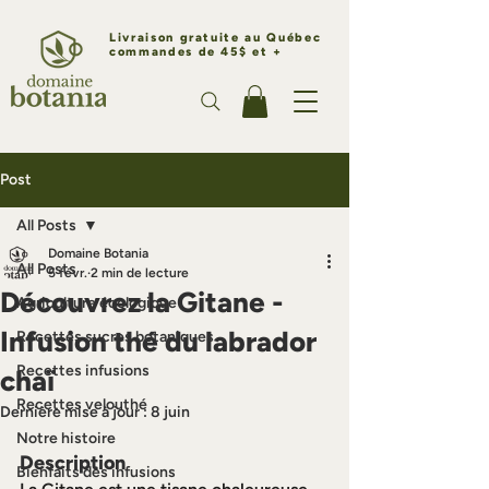
Livraison gratuite au Québec
commandes de 45$ et +
Post
All Posts
Domaine Botania
All Posts
5 févr.
2 min de lecture
Découvrez la Gitane -
Agriculture écologique
Infusion thé du labrador
Recettes sucres botaniques
Recettes infusions
chaï
Recettes velouthé
Dernière mise à jour :
8 juin
Notre histoire
Description
Bienfaits des infusions